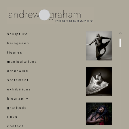
s c u l p t u r e
b e i n g s e e n
f i g u r e s
m a n i p u l a t i o n s
o t h e r w i s e
s t a t e m e n t
e x h i b i t i o n s
b i o g r a p h y
g r a t i t u d e
l i n k s
c o n t a c t